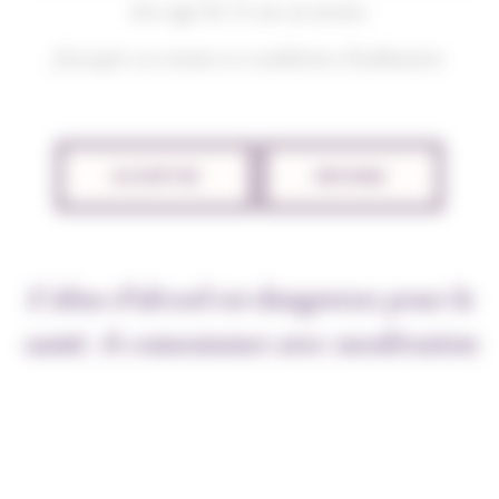
être âgé de 21 ans au moins.
J'accepte ces termes et conditions d'utilisation.
ACCEPTER
REFUSER
L’abus d’alcool est dangereux pour la
santé. A consommer avec modération