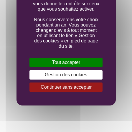
vous donne le contrôle sur ceux
que vous souhaitez activer.
Nous conserverons votre choix
pendant un an. Vous pouvez
changer d'avis à tout moment
en utilisant le lien « Gestion
des cookies » en pied de page
du site.
Tout accepter
Gestion des cookies
Continuer sans accepter