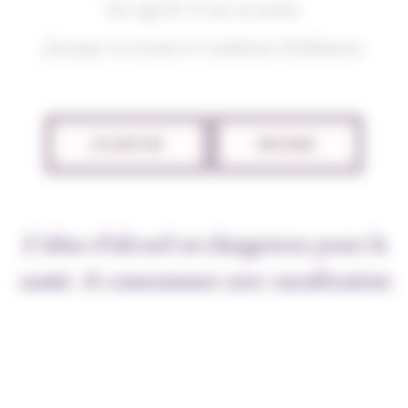
être âgé de 21 ans au moins.
J'accepte ces termes et conditions d'utilisation.
Notre petite parcelle des Grèves plantée en 1978
occupe la partie centrale du coteau dominant Beaune,
à 250 mètres d’altitude. Les Grèves signifient en latin
ACCEPTER
REFUSER
graviers, car le sol est ici excessivement calcaire. Ce
plus noble des Premiers Crus de Beaune s’exprime ici
tout en délicatesse.
L’abus d’alcool est dangereux pour la
santé. A consommer avec modération