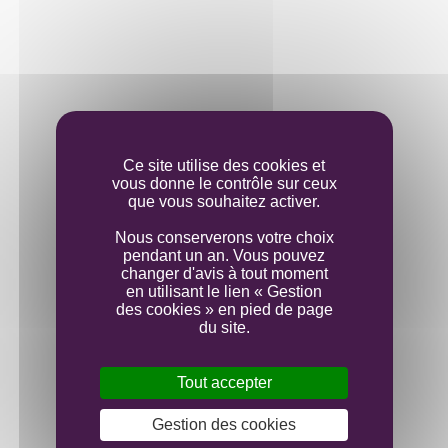
Vendanges
Ce site utilise des cookies et
vous donne le contrôle sur ceux
The Final Countdown !
que vous souhaitez activer.
Nous conserverons votre choix
pendant un an. Vous pouvez
changer d'avis à tout moment
en utilisant le lien « Gestion
7 septembre 2022
des cookies » en pied de page
du site.
Tout accepter
Gestion des cookies