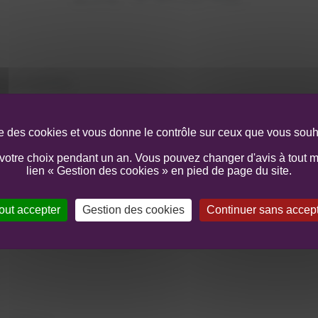
parcelles
ise des cookies et vous donne le contrôle sur ceux que vous souha
ls vigne
otre choix pendant un an. Vous pouvez changer d'avis à tout mo
lien « Gestion des cookies » en pied de page du site.
out accepter
Gestion des cookies
Continuer sans accep
LE VIN