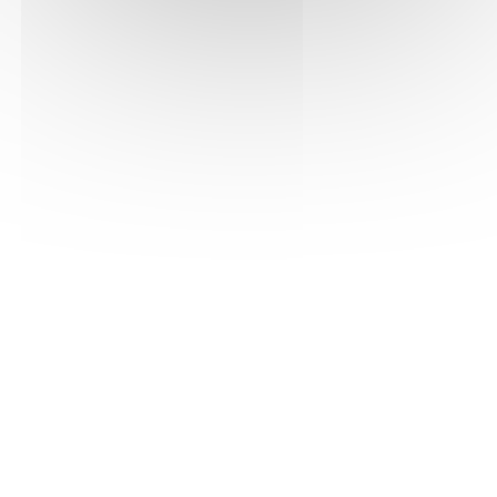
NOTRE PHILOSOPHIE DE TRAVAIL
BIODYNAMIE
L’idée de la biodynamie est de favoriser la vie,
d’abord dans le sol où la vigne plonge ses
racines et où tout commence. Multiplier la
richesse de la micro-faune et flore qui
dégraderont les éléments organiques et